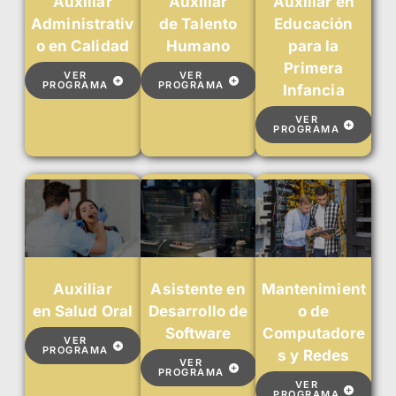
Auxiliar
Auxiliar
Auxiliar en
Administrativ
de Talento
Educación
o en Calidad
Humano
para la
Primera
VER
VER
PROGRAMA
PROGRAMA
Infancia
VER
PROGRAMA
Auxiliar
Asistente en
Mantenimient
en Salud Oral
Desarrollo de
o de
Software
Computadore
VER
PROGRAMA
s y Redes
VER
PROGRAMA
VER
PROGRAMA