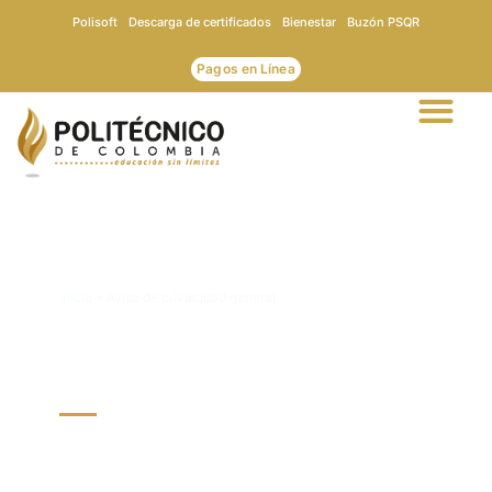
Ir
Polisoft
Descarga de certificados
Bienestar
Buzón PSQR
al
contenido
Pagos en Línea
Inicio
»
Aviso de privacidad general
AVISO DE PRIVACIDAD
GENERAL