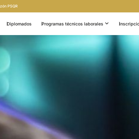
zón PSQR
EN INSTITUCIÓN
OPEN PROGRA
Diplomados
Programas técnicos laborales
Inscripci