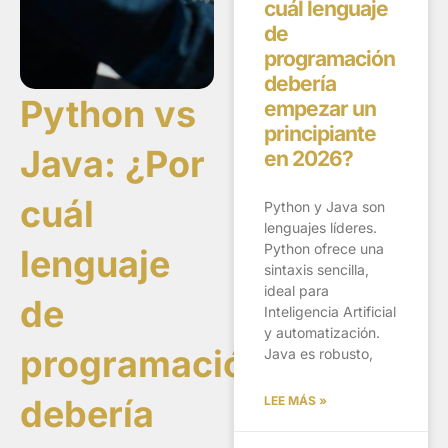
cuál lenguaje
de
programación
debería
Python vs
empezar un
principiante
Java: ¿Por
en 2026?
cuál
Python y Java son
lenguajes líderes.
Python ofrece una
lenguaje
sintaxis sencilla,
ideal para
de
Inteligencia Artificial
y automatización.
programación
Java es robusto,
debería
LEE MÁS »