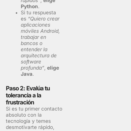
rápidos”
,
elige
Python
.
Si tu respuesta
es
“Quiero crear
aplicaciones
móviles Android,
trabajar en
bancos o
entender la
arquitectura de
software
profunda”
,
elige
Java
.
Paso 2: Evalúa tu
tolerancia a la
frustración
Si es tu primer contacto
absoluto con la
tecnología y temes
desmotivarte rápido,