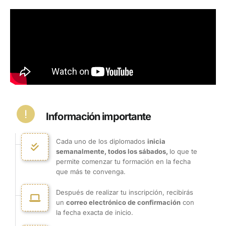
tecnólogos y técnicos de las
áreas de derecho, gestión
humana, contabilidad, finanzas y
administración; contratantes y
contratistas independientes;
auxiliares contables, de nómina y
de gestión humana, así como
estudiantes de carreras afines
con responsabilidades en los
procesos de afiliación al Sistema
de Seguridad Social Integral.
Información importante
Cada uno de los diplomados
inicia
semanalmente, todos los sábados,
lo que te
permite comenzar tu formación en la fecha
que más te convenga.
Después de realizar tu inscripción, recibirás
un
correo electrónico de confirmación
con
la fecha exacta de inicio.