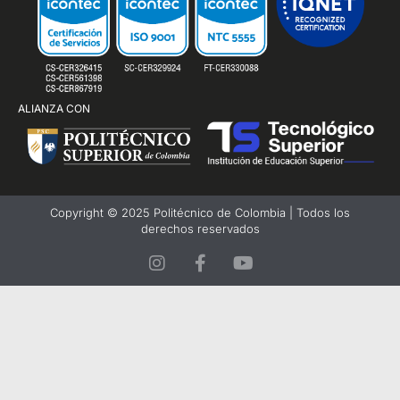
ALIANZA CON
Copyright © 2025 Politécnico de Colombia | Todos los
derechos reservados
I
F
Y
n
a
o
s
c
u
t
e
t
a
b
u
g
o
b
r
o
e
a
k