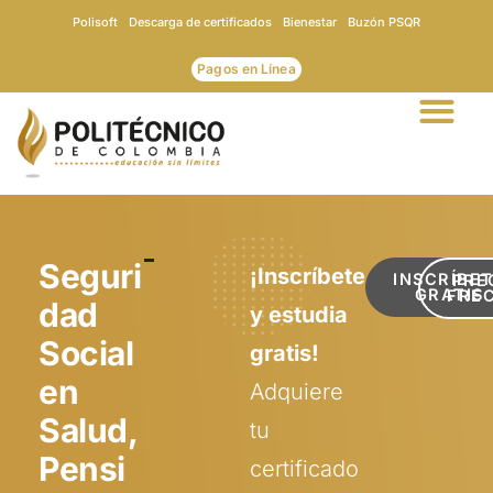
Ir
Polisoft
Descarga de certificados
Bienestar
Buzón PSQR
al
contenido
Pagos en Línea
Seguri
¡Inscríbete
INSCRÍBE
PRE
GRATIS
FRE
dad
y estudia
Social
gratis!
en
Adquiere
Salud,
tu
Pensi
certificado