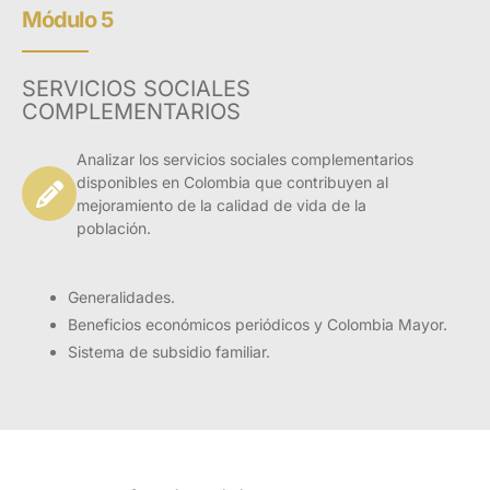
Módulo 5
SERVICIOS SOCIALES
COMPLEMENTARIOS
Analizar los servicios sociales complementarios
disponibles en Colombia que contribuyen al
mejoramiento de la calidad de vida de la
población.
Generalidades.
Presentación
Beneficios económicos periódicos y Colombia Mayor.
Sistema de subsidio familiar.
La seguridad social aparece en el mundo moderno
como un valioso instrumento de protección del ser
humano contra ciertas necesidades y contingencias
que lo afectan. Al constituirse como un derecho
fundamental y un pilar esencial para el bienestar de
la sociedad, conocer sus fundamentos y la