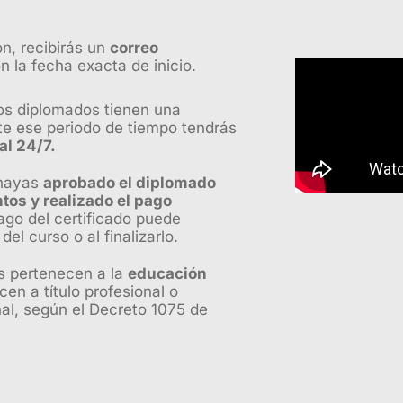
ón, recibirás un
correo
n la fecha exacta de inicio.
los diplomados tienen una
te ese periodo de tiempo tendrás
al 24/7.
 hayas
aprobado el diplomado
tos y realizado el pago
go del certificado puede
el curso o al finalizarlo.
s pertenecen a la
educación
cen a título profesional o
nal, según el Decreto 1075 de