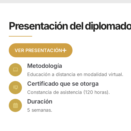
En un mundo altame
son cada vez más ex
Presentación del diplomad
fidelizar y proyect
la sostenibilidad 
que por medio de un
cliente. Lo anteri
VER PRESENTACIÓN
con el cliente para
Metodología
El diplomado en CR
la gerencia de la r
Educación a distancia en modalidad virtual.
Comprender las estr
Certificado que se otorga
expectativas. Cono
Constancia de asistencia (120 horas).
información.
Duración
5 semanas.
Dirigido a 
estudiante
de clientes