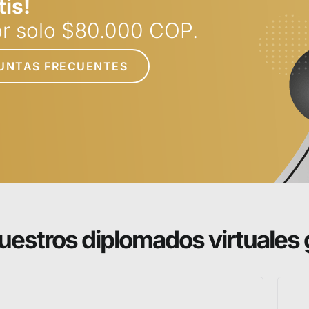
tis!
por solo $80.000 COP.
UNTAS FRECUENTES
uestros diplomados virtuales 