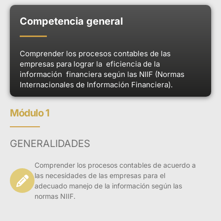
Competencia general
Presentación
Comprender los procesos contables de las
empresas para lograr la eficiencia de la
Considerando la contabilidad como un área
información financiera según las NIIF (Normas
funcional que tiene como finalidad apoyar y
Internacionales de Información Financiera).
optimizar los procesos financieros en una
organización empresarial; por tal motivo, el
presente diplomado pretende entregar los
Módulo 1
contenidos básicos, centrará su enseñanza en el
material didáctico y participación del estudiante en
el desarrollo de situaciones y casos prácticos que
GENERALIDADES
deberá resolver.
Comprender los procesos contables de acuerdo a
El diplomado en Contabilidad Básica del Politécnico
las necesidades de las empresas para el
de Colombia, representa un esfuerzo por la
adecuado manejo de la información según las
formación integral del talento humano de las
normas NIIF.
empresas que se encarga del área contable, con el
fin de transformar las prácticas cotidianas de
acuerdo a las normas NIIF, las cuales son resultado