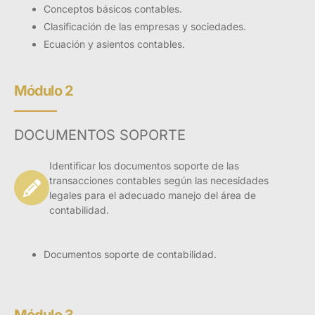
Conceptos básicos contables.
de las políticas de globalización de las
Clasificación de las empresas y sociedades.
organizaciones.
Ecuación y asientos contables.
Dirigido a p
ersonas encargadas
del área contable y financiera en
Módulo 2
las empresas (agropecuarias,
industriales, comerciales y de
servicios); y estudiantes técnicos,
DOCUMENTOS SOPORTE
tecnológicos y universitarios de
las áreas contables y
Identificar los documentos soporte de las
administrativas.
transacciones contables según las necesidades
legales para el adecuado manejo del área de
contabilidad.
Documentos soporte de contabilidad.