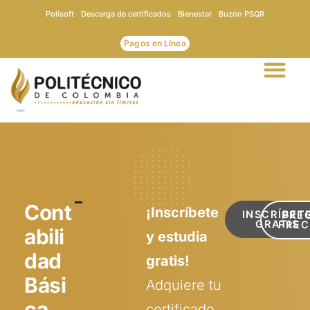
Ir
Polisoft
Descarga de certificados
Bienestar
Buzón PSQR
al
contenido
Pagos en Línea
Cont
¡Inscríbete
INSCRÍBET
PRE
GRATIS
FREC
abili
y estudia
dad
gratis!
Bási
Adquiere tu
ca
certificado